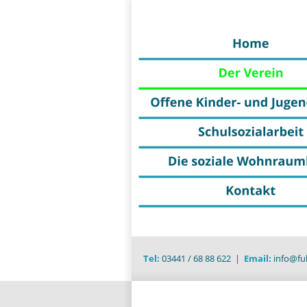
Tel:
 03441 / 68 88 622  |  
Email:
 info@fu