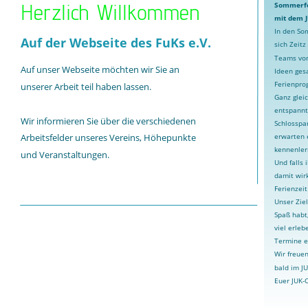
Herzlich Willkommen
Sommerfer
mit dem J
In den Som
Auf der Webseite des FuKs e.V.
sich Zeitz
Teams vom
Auf unser Webseite möchten wir Sie an 
Ideen ges
Ferienpro
unserer Arbeit teil haben lassen.
Ganz gleic
entspannt:
Wir informieren Sie über die verschiedenen 
Schlosspa
erwarten 
Arbeitsfelder unseres Vereins, Höhepunkte 
kennenler
und Veranstaltungen.
Und falls 
damit wirk
Ferienzei
Unser Ziel
Spaß habt
viel erleb
Termine e
Wir freuen
bald im JU
Euer JUK-